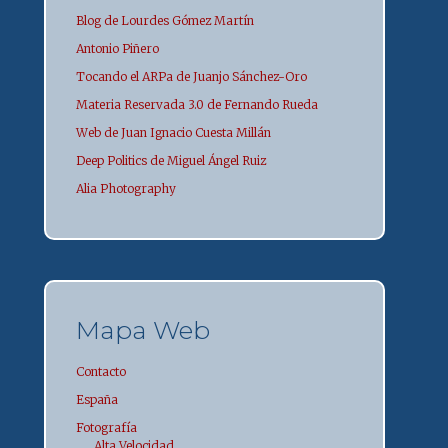
Blog de Lourdes Gómez Martín
Antonio Piñero
Tocando el ARPa de Juanjo Sánchez-Oro
Materia Reservada 3.0 de Fernando Rueda
Web de Juan Ignacio Cuesta Millán
Deep Politics de Miguel Ángel Ruiz
Alia Photography
Mapa Web
Contacto
España
Fotografía
Alta Velocidad