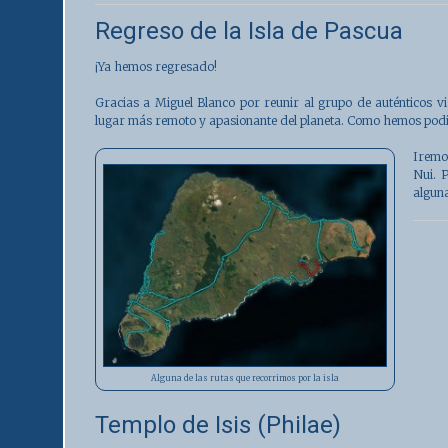
Regreso de la Isla de Pascua
¡Ya hemos regresado!
Gracias a Miguel Blanco por reunir al grupo de auténticos vi
lugar más remoto y apasionante del planeta. Como hemos podi
Iremo
Nui. 
alguna
Alguna de las rutas que recorrimos por la isla
Templo de Isis (Philae)