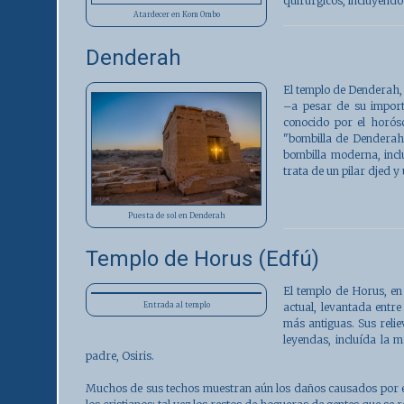
quirúrgicos, incluyendo 
Atardecer en Kom Ombo
Denderah
El
templo de Denderah
–a pesar de su importa
conocido por el horós
"bombilla de Denderah"
bombilla moderna, incl
trata de un pilar djed y 
Puesta de sol en Denderah
Templo de Horus (Edfú)
El
templo de Horus
, e
actual, levantada entr
Entrada al templo
más antiguas. Sus relie
leyendas, incluída la 
padre, Osiris.
Muchos de sus techos muestran aún los daños causados por el 