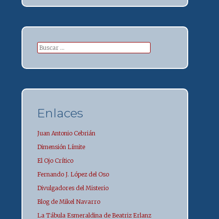
Buscar:
Enlaces
Juan Antonio Cebrián
Dimensión Límite
El Ojo Crítico
Fernando J. López del Oso
Divulgadores del Misterio
Blog de Mikel Navarro
La Tábula Esmeraldina de Beatriz Erlanz