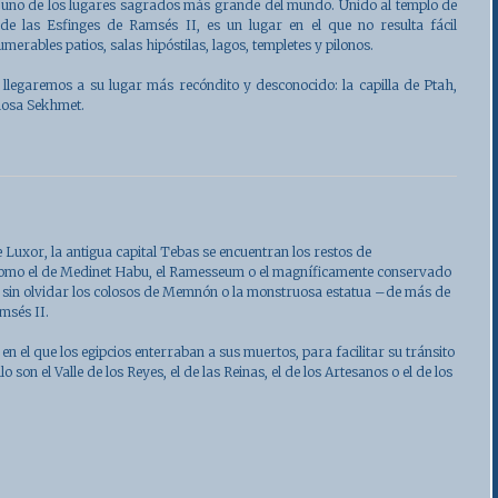
uno de los lugares sagrados más grande del mundo. Unido al templo de
de las Esfinges de Ramsés II, es un lugar en el que no resulta fácil
umerables patios, salas hipóstilas, lagos, templetes y pilonos.
 llegaremos a su lugar más recóndito y desconocido: la capilla de Ptah,
iosa Sekhmet.
de Luxor
, la antigua capital
Tebas
se encuentran los restos de
omo el de Medinet Habu, el Ramesseum o el magníficamente conservado
 sin olvidar los colosos de Memnón o la monstruosa estatua –de más de
msés II.
 en el que los egipcios enterraban a sus muertos, para facilitar su tránsito
lo son el Valle de los Reyes, el de las Reinas, el de los Artesanos o el de los