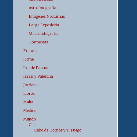
Astrofotografía
Imágenes Nocturnas
Larga Exposición
Macrofotografía
Tormentas
Francia
Home
Isla de Pascua
Israel y Palestina
Jordania
Libros
Malta
Medios
Mundo
Chile
Cabo de Hornos y T. Fuego