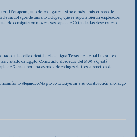
rer el Serapeum, uno de los lugares –si no el más– misteriosos de
nas de sarcófagos de tamaño ciclópeo, que se supone fueron empleados
 cuando consiguieron mover esas tapas de 20 toneladas descubrieron
 situado en la orilla oriental de la antigua Tebas –el actual Luxor– es
ás visitado de Egipto. Construido alrededor del 1400 a.C, está
plo de Karnak por una avenida de esfinges de tres kilómetros de
 mismísimo Alejandro Magno contribuyeron a su construcción a lo largo