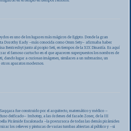
 refugiaron en el templo en tiempos remotos.
bydos
es uno de los lugares más mágicos de Egipto. Donde la gran
fista Dorothy Eady –más conocida como Omm Sety– afirmaba haber
sa Bentreshyt junto al propio Seti, en tiempos de la XIX Dinastía. Es aquí
ar el famoso cartucho en el que aparecen superpuestos los nombres de
ti, dando lugar a curiosas imágenes, similares a un submarino, un
y otros aparatos modernos.
 Saqqara
fue construido por el arquitecto, matemático y médico –
luso deificado– Imhotep, a las órdenes del faraón Zoser, de la III
 bella Pirámide Escalonada –la precursora de todas las demás pirámides
rar los relieves y pinturas de varias tumbas abiertas al público y –si