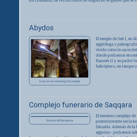
los cristianos; tal vez los restos de hogueras de gentes que se
Abydos
El templo de Seti I, en
A
egiptóloga y paleogra
vivido como la sacerdoti
donde podremos encontr
Ramsés II y su padre Se
helicóptero, un tanque 
A ray of sun entering the temple
Complejo funerario de Saqqara
El inmenso
complejo de
posteriormente sería inc
Interior del Serapeum
Dinastía. Además de la
egipcias– podremos admi