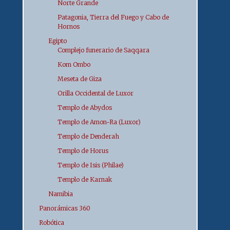
Norte Grande
Patagonia, Tierra del Fuego y Cabo de
Hornos
Egipto
Complejo funerario de Saqqara
Kom Ombo
Meseta de Giza
Orilla Occidental de Luxor
Templo de Abydos
Templo de Amon-Ra (Luxor)
Templo de Denderah
Templo de Horus
Templo de Isis (Philae)
Templo de Karnak
Namibia
Panorámicas 360
Robótica