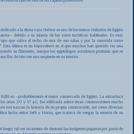
un estetoscopio en una de las capillas posteriores.
, dedicado a la diosa vaca Hathor es uno de los menos visitados de Egipto
ncia– debido a su lejanía de las rutas turísticas habituales. Es muy
copo que cubre el techo de una de sus salas y por la conocida como
. Esta última es un bajorrelieve en el que muchos han querido ver una
uyendo su filamento, aunque los egiptólogos ortodoxos postulan que se
una flor de loto con una serpiente en su interior.
n
Edfú
es –probablemente el mejor conservado de Egipto. La estructura
e los años 237 y 57 a.C, fue edificada sobre otras construcciones mucho
ves nos narran la historia de su propia construcción, así como diversas
mítica lucha entre Seth y Horus, que tratava de vengar la muerte de su
fuego; tal vez un intento de destruir las imágenes paganas por parte de