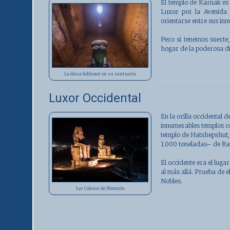
El
templo de Karnak
es 
Luxor por la Avenida 
orientarse entre sus inn
Pero si tenemos suerte,
hogar de la poderosa d
La diosa Sekhmet en su santuario
Luxor Occidental
En la
orilla occidental 
innumerables templos c
templo de Hatshepshut,
1.000 toneladas– de Ra
El occidente era el lugar
al más allá. Prueba de el
Nobles.
Los Colosos de Memnón