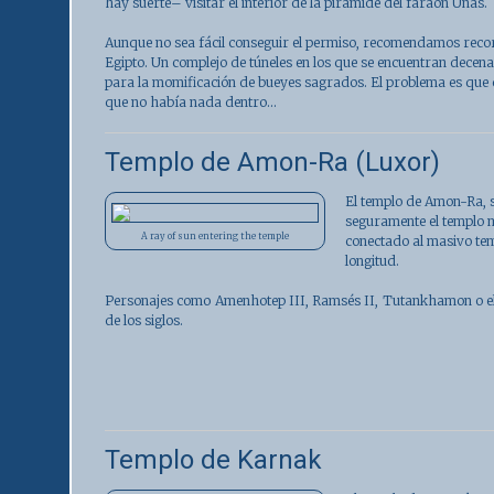
hay suerte– visitar el interior de la pirámide del faraón Unas.
Aunque no sea fácil conseguir el permiso, recomendamos recor
Egipto. Un complejo de túneles en los que se encuentran dece
para la momificación de bueyes sagrados. El problema es que
que no había nada dentro...
Templo de Amon-Ra (Luxor)
El
templo de Amon-Ra
,
seguramente el templo m
A ray of sun entering the temple
conectado al masivo tem
longitud.
Personajes como Amenhotep III, Ramsés II, Tutankhamon o el
de los siglos.
Templo de Karnak