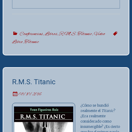
Conferencias
,
Libros
,
R.M.S. Titanic
,
Vídeo
Libro
,
Titanic
R.M.S. Titanic
08/10/2016
¿Cómo se hundió
realmente el
Titanic
?
¿Era realmente
considerado como
insumergible? ¿Es cierto
que fue el primer navío