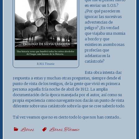
en enviar un S.O.S.?
¿Por qué parecieron
ignorar las sucesivas
advertencias de
peligro? ¿Es verdad
que viajaba una momia
a bordo y que
existieron asombrosas
profecías que
adelantaron la
catástrofe?
R.M.S. Titanic
Esta obra intenta dar
respuesta a estas y muchas otras preguntas, siempre desde el
punto de vista de los testigos, de la gente que vivió en primera
persona aquella fría noche de abril de 1912. La amplia
documentación de la época manejada por el autor, así como su
propia experiencia como navegante nos darán un punto de vista
diferente sobre una catástrofe sobre la que se cree saberlo todo.
Tal vez veamos que no es cierto todo lo que nos han contado…
Libros
Libros
,
Titanic