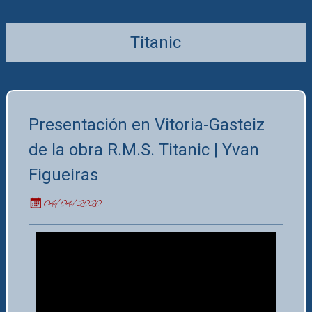
Titanic
Presentación en Vitoria-Gasteiz
de la obra R.M.S. Titanic | Yvan
Figueiras
04/04/2020