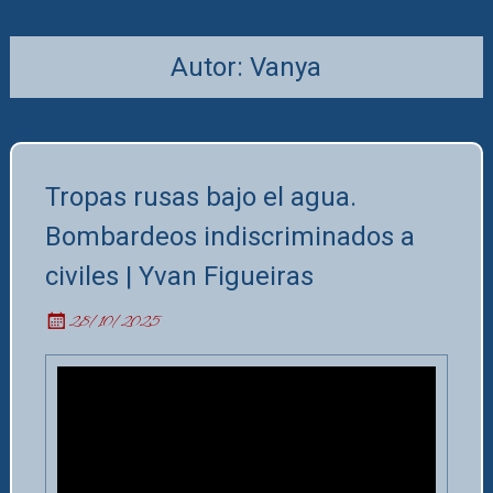
Autor:
Vanya
Tropas rusas bajo el agua.
Bombardeos indiscriminados a
civiles | Yvan Figueiras
28/10/2025