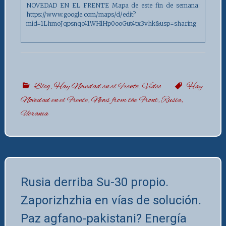
NOVEDAD EN EL FRENTE Mapa de este fin de semana:
https://www.google.com/maps/d/edit?
mid=1LhmoJqpsnqc41WHlHp0ooGut4tx3vhk&usp=sharing
Blog
,
Hay Novedad en el Frente
,
Vídeo
Hay
Novedad en el Frente
,
News from the Front
,
Rusia
,
Ucrania
Rusia derriba Su-30 propio.
Zaporizhzhia en vías de solución.
Paz agfano-pakistani? Energía