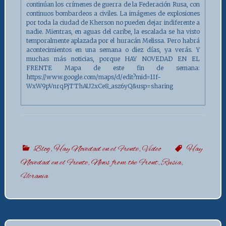
continúan los crímenes de guerra de la Federación Rusa, con
continuos bombardeos a civiles. La imágenes de explosiones
por toda la ciudad de Kherson no pueden dejar indiferente a
nadie. Mientras, en aguas del caribe, la escalada se ha visto
temporalmente aplazada por el huracán Melissa. Pero habrá
acontecimientos en una semana o diez días, ya verás. Y
muchas más noticias, porque HAY NOVEDAD EN EL
FRENTE Mapa de este fin de semana:
https://www.google.com/maps/d/edit?mid=1If-
WxW9pVnrqPjTThAU2xCe8_asz6yQ&usp=sharing
Blog
,
Hay Novedad en el Frente
,
Vídeo
Hay
Novedad en el Frente
,
News from the Front
,
Rusia
,
Ucrania