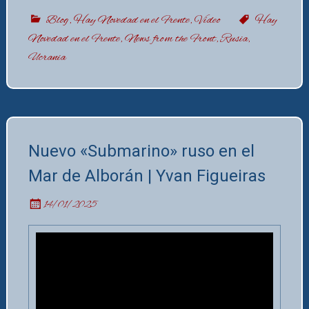
Blog
,
Hay Novedad en el Frente
,
Vídeo
Hay
Novedad en el Frente
,
News from the Front
,
Rusia
,
Ucrania
Nuevo «Submarino» ruso en el
Mar de Alborán | Yvan Figueiras
14/01/2025