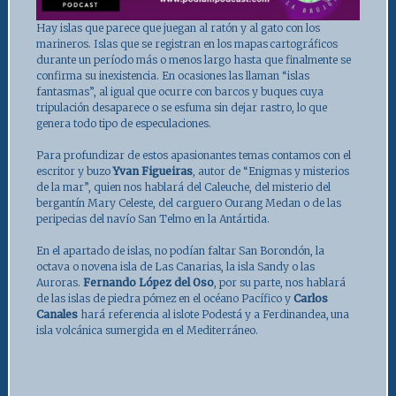
Hay islas que parece que juegan al ratón y al gato con los
marineros. Islas que se registran en los mapas cartográficos
durante un período más o menos largo hasta que finalmente se
confirma su inexistencia. En ocasiones las llaman “islas
fantasmas”, al igual que ocurre con barcos y buques cuya
tripulación desaparece o se esfuma sin dejar rastro, lo que
genera todo tipo de especulaciones.
Para profundizar de estos apasionantes temas contamos con el
escritor y buzo
Yvan Figueiras
, autor de “Enigmas y misterios
de la mar”, quien nos hablará del Caleuche, del misterio del
bergantín Mary Celeste, del carguero Ourang Medan o de las
peripecias del navío San Telmo en la Antártida.
En el apartado de islas, no podían faltar San Borondón, la
octava o novena isla de Las Canarias, la isla Sandy o las
Auroras.
Fernando López del Oso
, por su parte, nos hablará
de las islas de piedra pómez en el océano Pacífico y
Carlos
Canales
hará referencia al islote Podestá y a Ferdinandea, una
isla volcánica sumergida en el Mediterráneo.