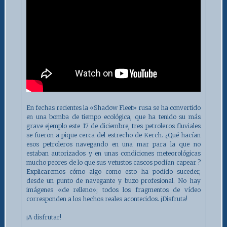
En fechas recientes la «Shadow Fleet» rusa se ha convertido
en una bomba de tiempo ecológica, que ha tenido su más
grave ejemplo este 17 de diciembre, tres petroleros fluviales
se fueron a pique cerca del estrecho de Kerch. ¿Qué hacían
esos petroleros navegando en una mar para la que no
estaban autorizados y en unas condiciones meteorológicas
mucho peores de lo que sus vetustos cascos podían capear ?
Explicaremos cómo algo como esto ha podido suceder,
desde un punto de navegante y buzo profesional. No hay
imágenes «de relleno»; todos los fragmentos de vídeo
corresponden a los hechos reales acontecidos. ¡Disfruta!
¡A disfrutar!