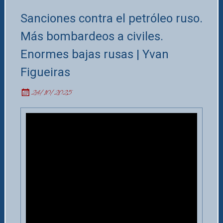
Sanciones contra el petróleo ruso.
Más bombardeos a civiles.
Enormes bajas rusas | Yvan
Figueiras
24/10/2025