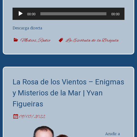
Audio
00:00
00:00
Player
Descarga directa
Medios
,
Radio
La Escóbula de la Brújula
La Rosa de los Vientos – Enigmas
y Misterios de la Mar | Yvan
Figueiras
09/05/2022
Acudir a