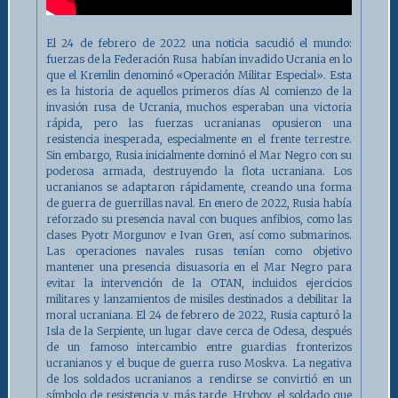
El 24 de febrero de 2022 una noticia sacudió el mundo:
fuerzas de la Federación Rusa habían invadido Ucrania en lo
que el Kremlin denominó «Operación Militar Especial». Esta
es la historia de aquellos primeros días Al comienzo de la
invasión rusa de Ucrania, muchos esperaban una victoria
rápida, pero las fuerzas ucranianas opusieron una
resistencia inesperada, especialmente en el frente terrestre.
Sin embargo, Rusia inicialmente dominó el Mar Negro con su
poderosa armada, destruyendo la flota ucraniana. Los
ucranianos se adaptaron rápidamente, creando una forma
de guerra de guerrillas naval. En enero de 2022, Rusia había
reforzado su presencia naval con buques anfibios, como las
clases Pyotr Morgunov e Ivan Gren, así como submarinos.
Las operaciones navales rusas tenían como objetivo
mantener una presencia disuasoria en el Mar Negro para
evitar la intervención de la OTAN, incluidos ejercicios
militares y lanzamientos de misiles destinados a debilitar la
moral ucraniana. El 24 de febrero de 2022, Rusia capturó la
Isla de la Serpiente, un lugar clave cerca de Odesa, después
de un famoso intercambio entre guardias fronterizos
ucranianos y el buque de guerra ruso Moskva. La negativa
de los soldados ucranianos a rendirse se convirtió en un
símbolo de resistencia y, más tarde, Hrybov, el soldado que