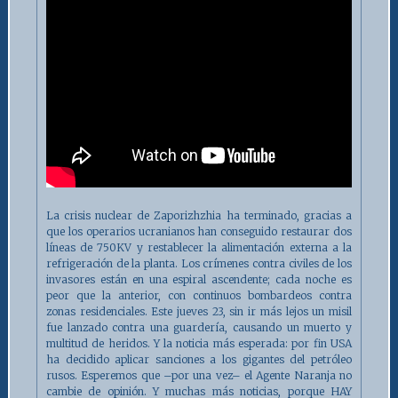
La crisis nuclear de Zaporizhzhia ha terminado, gracias a
que los operarios ucranianos han conseguido restaurar dos
líneas de 750KV y restablecer la alimentación externa a la
refrigeración de la planta. Los crímenes contra civiles de los
invasores están en una espiral ascendente; cada noche es
peor que la anterior, con continuos bombardeos contra
zonas residenciales. Este jueves 23, sin ir más lejos un misil
fue lanzado contra una guardería, causando un muerto y
multitud de heridos. Y la noticia más esperada: por fin USA
ha decidido aplicar sanciones a los gigantes del petróleo
rusos. Esperemos que –por una vez– el Agente Naranja no
cambie de opinión. Y muchas más noticias, porque HAY