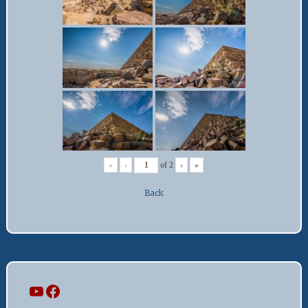
«
‹
of
2
›
»
Back
Mi canal
Mi perfil